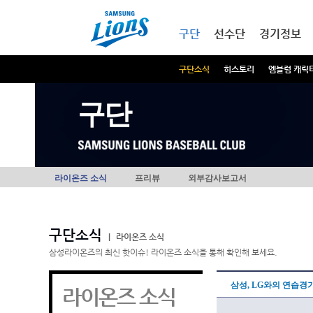
본문내용 바로가기
메인메뉴 바로가기
구단
선수단
경기정보
구단소식
히스토리
엠블럼 캐릭
구단
라이온즈 소식
프리뷰
외부감사보고서
구단소식
|
라이온즈 소식
삼성라이온즈의 최신 핫이슈! 라이온즈 소식을 통해 확인해 보세요.
삼성, LG와의 연습경기
라이온즈 소식