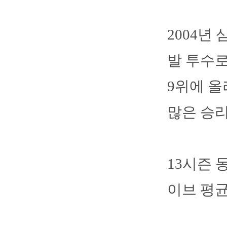
2004년
발 투수로
9위에 올
많은 승리
13시즌 동
이브 평균