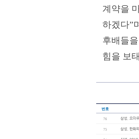
계약을 
하겠다”며
후배들을 
힘을 보태
번호
삼성, 요미
76
삼성, 한화
75