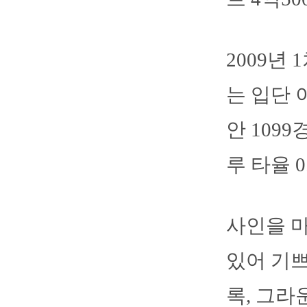
2009년
는 입단 
안 1099
루 타율 0
사인을 마
있어 기쁘
록, 그라