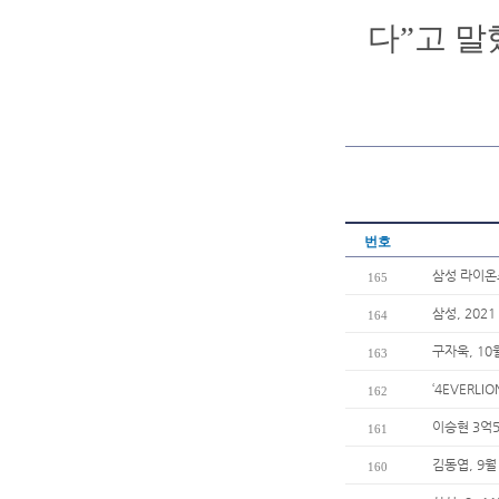
다”고 말
번호
삼성 라이온
165
삼성, 20
164
구자욱, 10
163
‘4EVERL
162
이승현 3억5
161
김동엽, 9월
160