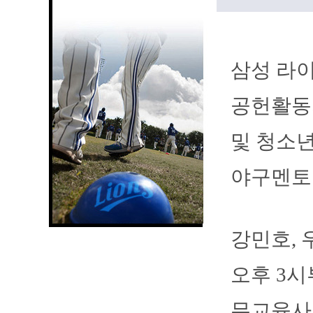
삼성 라
공헌활동의
및 청소년
야구멘토
강민호, 
오후 3시
무교육사