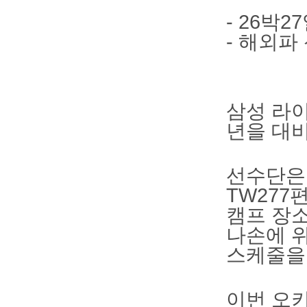
- 26박
- 해외파
삼성 라이
년을 대
선수단은 
TW277
캠프 장
나손에 위
스케줄을 
이번 오키