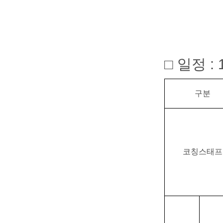
□ 일정
: 
구분
코칭스태프