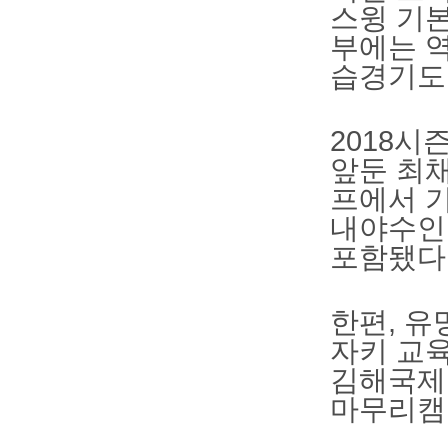
스윙 기
부에는 역
습경기도 
2018시
앞둔 최채
프에서 기
내야수인 
포함됐다
한편, 유
자키 교육
김해국제
마무리캠