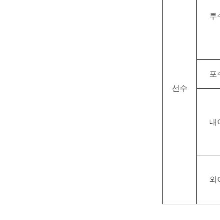
투
포
선수
내
외