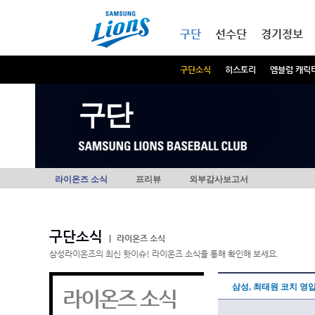
본문내용 바로가기
메인메뉴 바로가기
구단
선수단
경기정보
구단소식
히스토리
엠블럼 캐릭
구단
라이온즈 소식
프리뷰
외부감사보고서
구단소식
|
라이온즈 소식
삼성라이온즈의 최신 핫이슈! 라이온즈 소식을 통해 확인해 보세요.
삼성, 최태원 코치 영입
라이온즈 소식