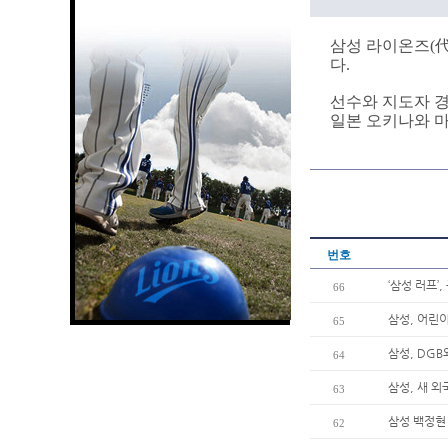
삼성 라이온즈(代
다.
선수와 지도자 경
일본 오키나와 
번호
‘삼성 러프’
66
삼성, 어린이
65
삼성, DG
64
삼성, 새 
63
삼성 백정현 
62