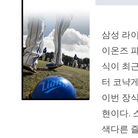
삼성 라이
이온즈 파
식이 최
터 코냑게
이번 장식
현이다. 
색다른 