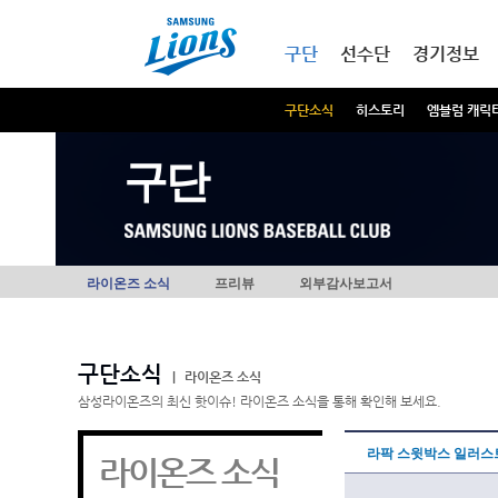
본문내용 바로가기
메인메뉴 바로가기
구단
선수단
경기정보
구단소식
히스토리
엠블럼 캐릭
구단
라이온즈 소식
프리뷰
외부감사보고서
구단소식
|
라이온즈 소식
삼성라이온즈의 최신 핫이슈! 라이온즈 소식을 통해 확인해 보세요.
라팍 스윗박스 일러스
라이온즈 소식