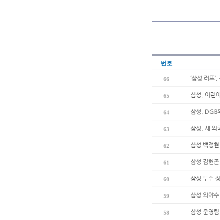
번호
‘삼성 러프’
66
삼성, 어린이
65
삼성, DG
64
삼성, 새 
63
삼성 백정현 
62
삼성 김헌곤 
61
삼성 투수 정
60
삼성 외야수 
59
삼성 운영팀
58