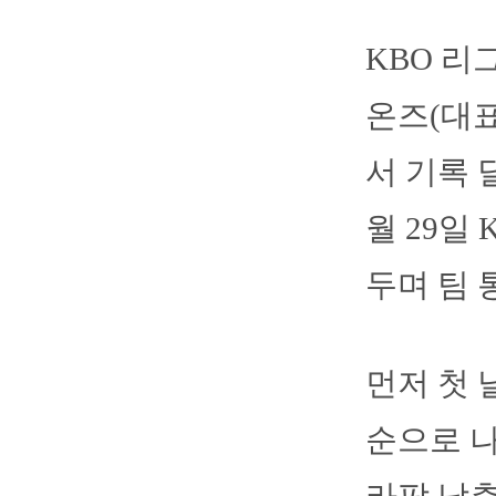
KBO 리
온즈(대표
서 기록 
월 29일
두며 팀 
먼저 첫 날
순으로 나