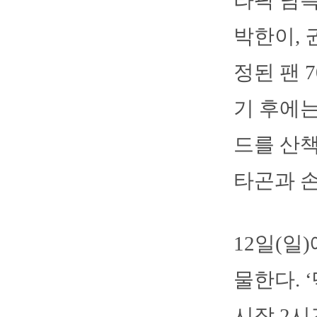
라팍 남측
박한이, 
정된 팬 
기 후에는
드를 산책
타곤과 손
12일(일
물한다. 
시작 2시