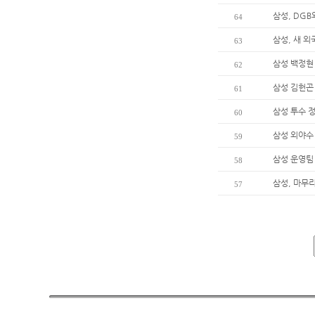
삼성, DG
64
삼성, 새 
63
삼성 백정현 
62
삼성 김헌곤 
61
삼성 투수 정
60
삼성 외야수 
59
삼성 운영팀
58
삼성, 마무
57