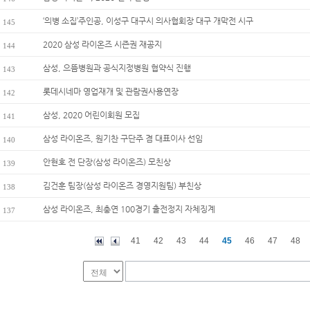
‘의병 소집’주인공, 이성구 대구시 의사협회장 대구 개막전 시구
145
2020 삼성 라이온즈 시즌권 재공지
144
삼성, 으뜸병원과 공식지정병원 협약식 진행
143
롯데시네마 영업재개 및 관람권사용연장
142
삼성, 2020 어린이회원 모집
141
삼성 라이온즈, 원기찬 구단주 겸 대표이사 선임
140
안현호 전 단장(삼성 라이온즈) 모친상
139
김건훈 팀장(삼성 라이온즈 경영지원팀) 부친상
138
삼성 라이온즈, 최충연 100경기 출전정지 자체징계
137
41
42
43
44
45
46
47
48