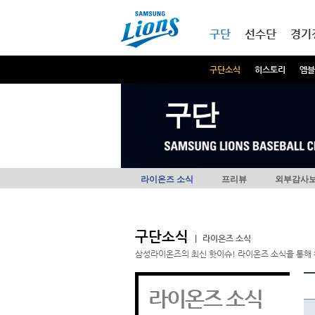
본문내용 바로가기
메인메뉴 바로가기
구단
선수단
경기
구단소식
히스토리
엠블
구단
라이온즈 소식
프리뷰
외부감사
구단소식
|
라이온즈 소식
삼성라이온즈의 최신 핫이슈! 라이온즈 소식을 통해 
라이온즈 소식