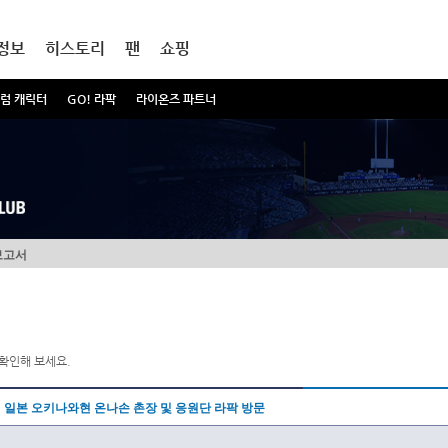
정보
히스토리
팬
쇼핑
럼 캐릭터
GO! 라팍
라이온즈 파트너
보고서
확인해 보세요.
일본 오키나와현 온나손 촌장 및 응원단 라팍 방문