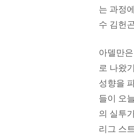
는 과정에
수 김헌
아델만은
로 나왔기
성향을 
들이 오늘
의 실투가
리그 스