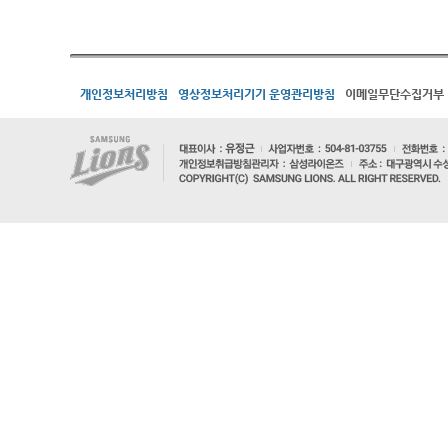
개인정보처리방침
영상정보처리기기 운영관리방침
이메일무단수집거부