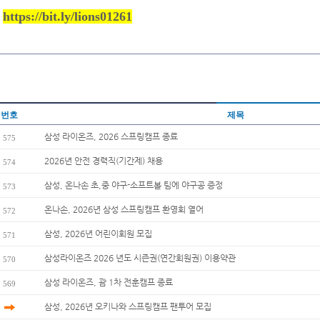
https://bit.ly/lions01261
번호
제목
삼성 라이온즈, 2026 스프링캠프 종료
575
2026년 안전 경력직(기간제) 채용
574
삼성, 온나손 초,중 야구-소프트볼 팀에 야구공 증정
573
온나손, 2026년 삼성 스프링캠프 환영회 열어
572
삼성, 2026년 어린이회원 모집
571
삼성라이온즈 2026 년도 시즌권(연간회원권) 이용약관
570
삼성 라이온즈, 괌 1차 전훈캠프 종료
569
삼성, 2026년 오키나와 스프링캠프 팬투어 모집