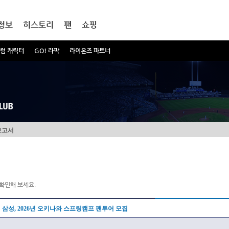
정보
히스토리
팬
쇼핑
럼 캐릭터
GO! 라팍
라이온즈 파트너
보고서
확인해 보세요.
삼성, 2026년 오키나와 스프링캠프 팬투어 모집