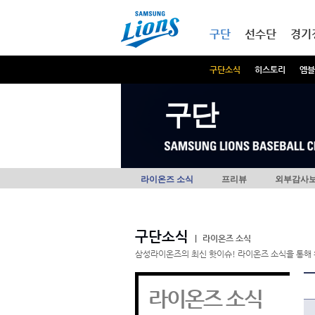
본문내용 바로가기
메인메뉴 바로가기
구단
선수단
경기
구단소식
히스토리
엠블
구단
라이온즈 소식
프리뷰
외부감사
구단소식
|
라이온즈 소식
삼성라이온즈의 최신 핫이슈! 라이온즈 소식을 통해 
라이온즈 소식