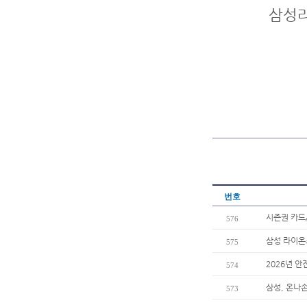
삼성라
번호
시즌권 카드
576
삼성 라이온즈
575
2026년 안
574
삼성, 온나
573