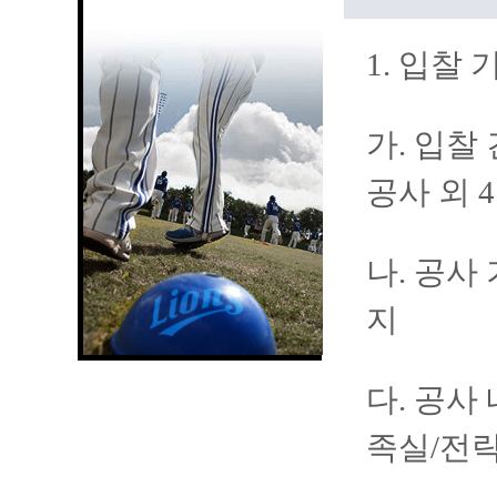
1. 입찰
가. 입찰
공사 외 
나. 공사 
지
다. 공사
족실/전략