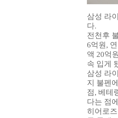
삼성 라이
다.
전천후 불
6억원, 
액 20억
속 입게 
삼성 라
지 불펜
점, 베테
다는 점에
히어로즈 