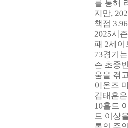
를 통해 
지만, 2
책점 3.
2025시
패 2세이
73경기는
즌 초중반
움을 겪고
이온즈 마
김태훈은 
10홀드 
드 이상을
록의 주인