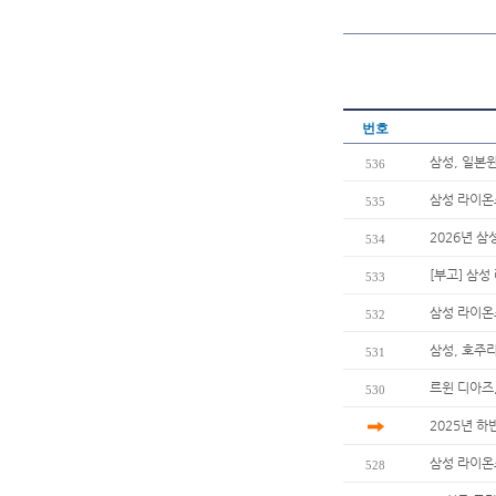
번호
삼성, 일본윈
536
삼성 라이온
535
2026년 
534
[부고] 삼
533
삼성 라이온즈
532
삼성, 호주리
531
르윈 디아즈
530
2025년 하
삼성 라이온
528