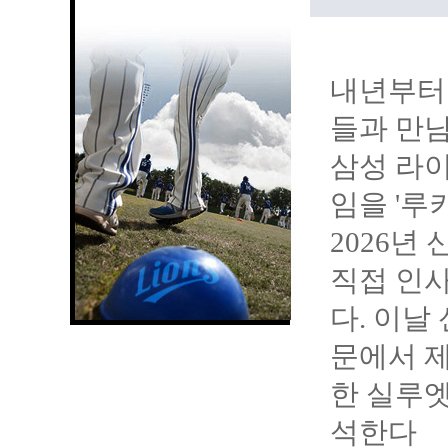
내년부터
들과 만남
삼성 라이
임을 '루
2026년
직접 인사
다. 이날
문에서 제
한 실루엣
석한다