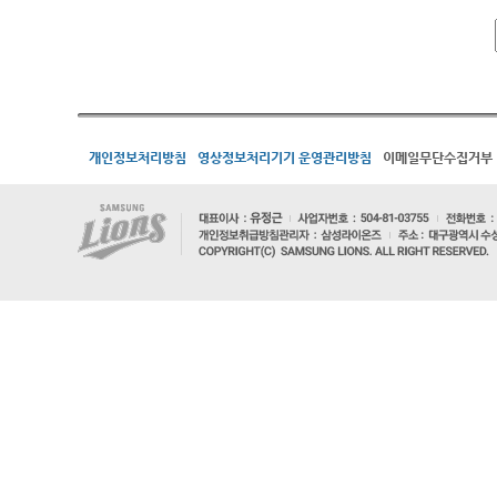
개인정보처리방침
영상정보처리기기 운영관리방침
이메일무단수집거부