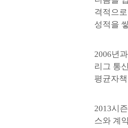
격적으로
성적을 
2006년
리그 통산 
평균자책점
2013시
스와 계약