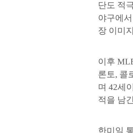
단도 적
야구에서
장 이미
이후 ML
론토, 콜
며 42세이
적을 남긴
한미일 통