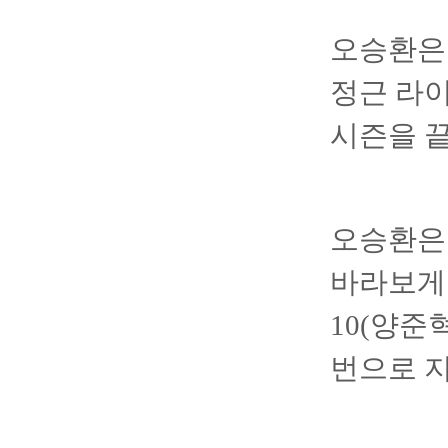
오승환은 
정근 라이
시즌을 
오승환은 
바라보게 
10(양준
번으로 지