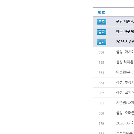
번호
구단 시즌권
한국 야구 
2026 시즌
삼성, 아시
586
삼성 라이온
585
이승현(우),
584
삼성, 부상
583
삼성, 교체
582
시즌권/라이
581
삼성, 오러
580
2026.06
579
삼성라이온즈
578