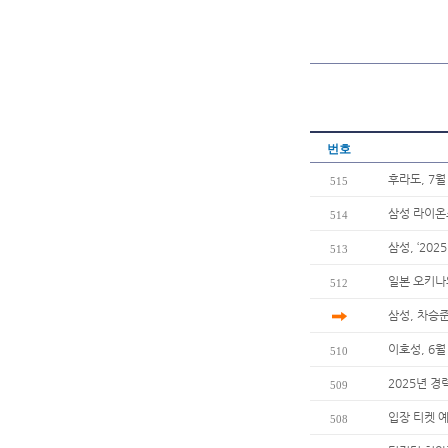
번호
후라도, 7월
515
삼성 라이온
514
삼성, ‘202
513
일본 오키나
512
삼성, 차승준
이호성, 6월
510
2025년 경
509
입장 티켓 
508