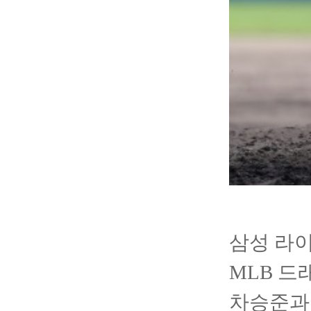
삼성 라
MLB 드
차승준과 