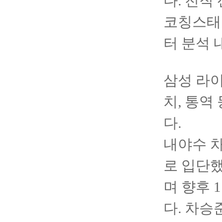
다. 전직
코칭스태프
터 분석 
삼성 라
치, 통역
다.
내야수 차
로 입단했
며 향후 
다. 차승