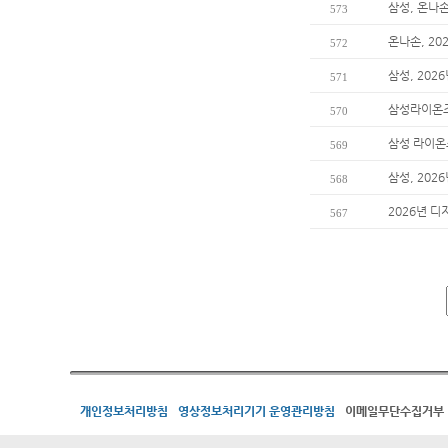
삼성, 온나
573
온나손, 2
572
삼성, 202
571
삼성라이온즈
570
삼성 라이온즈
569
삼성, 20
568
2026년 디
567
개인정보처리방침
영상정보처리기기 운영관리방침
이메일무단수집거부