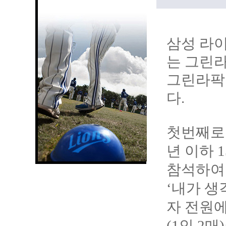
삼성 라이
는 그린라팍
그린라팍 
다.
첫번째로 
년 이하 
참석하여
‘내가 생
자 전원에
(1인 2