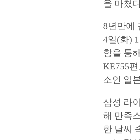
을 마쳤다
8년만에
4일(화)
항을 통해
KE755
소인 일본
삼성 라이
해 만족스
한 날씨 