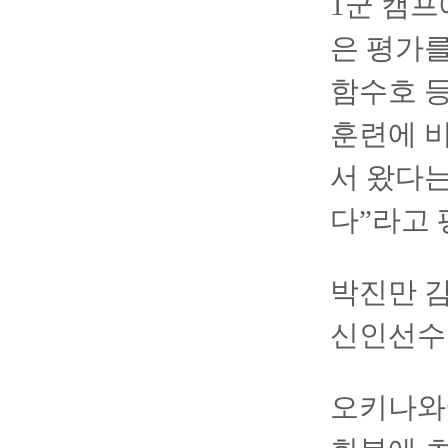
1군 캠프
은 평가를
함수호 등
훈련에 비
서 왔다는
다”라고 
박진만 
신인선수
오키나와