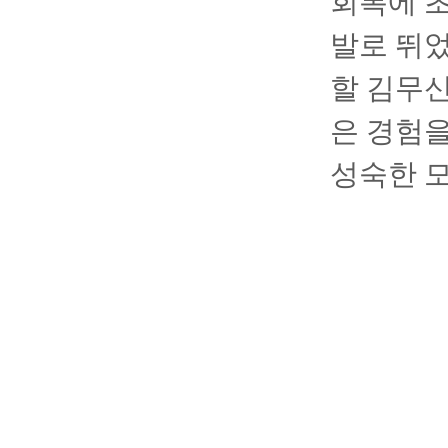
회복에 초
발로 뛰었
할 김무신
은 경험을
성숙한 