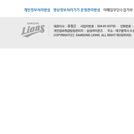
개인정보처리방침
영상정보처리기기 운영관리방침
이메일무단수집거부