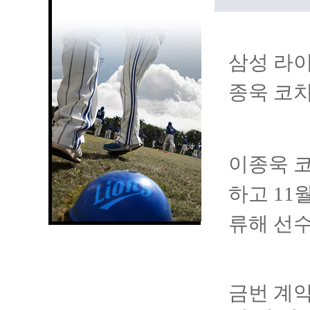
삼성 라이
종욱 코치
이종욱 코
하고 11
류해 선
금번 계