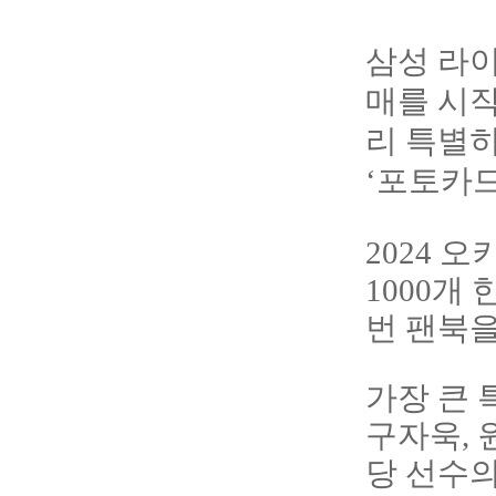
삼성 라이
매를 시작
리 특별
‘포토카드
2024 
1000개
번 팬북을
가장 큰 
구자욱, 
당 선수의