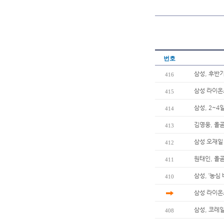
번호
삼성, 후반
416
삼성 라이온
415
삼성, 2~4
414
김영웅, 올곧
413
삼성 오재일 
412
원태인, 올곧
411
삼성, ‘농심
410
삼성 라이온
삼성, 코레
408