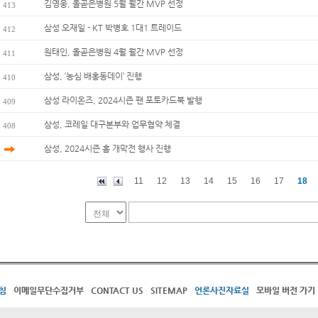
김영웅, 올곧은병원 5월 월간 MVP 선정
413
삼성 오재일 - KT 박병호 1대1 트레이드
412
원태인, 올곧은병원 4월 월간 MVP 선정
411
삼성, ‘농심 배홍동데이’ 진행
410
삼성 라이온즈, 2024시즌 팬 포토카드북 발행
409
삼성, 코레일 대구본부와 업무협약 체결
408
삼성, 2024시즌 홈 개막전 행사 진행
11
12
13
14
15
16
17
18
침
이메일무단수집거부
CONTACT US
SITEMAP
언론사진자료실
모바일 버전 가기