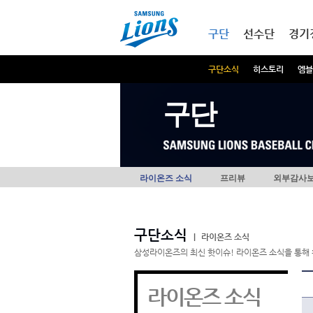
본문내용 바로가기
메인메뉴 바로가기
구단
선수단
경기
구단소식
히스토리
엠블
구단
라이온즈 소식
프리뷰
외부감사
구단소식
|
라이온즈 소식
삼성라이온즈의 최신 핫이슈! 라이온즈 소식을 통해 
라이온즈 소식