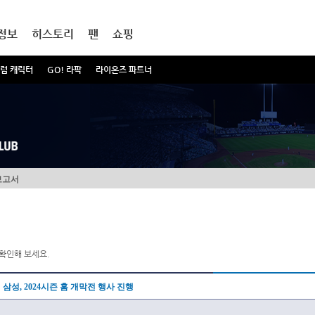
정보
히스토리
팬
쇼핑
럼 캐릭터
GO! 라팍
라이온즈 파트너
보고서
확인해 보세요.
삼성, 2024시즌 홈 개막전 행사 진행