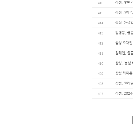
삼성, 후반
416
삼성 라이온
415
삼성, 2~4
414
김영웅, 올곧
413
삼성 오재일 
412
원태인, 올곧
411
삼성, ‘농심
410
삼성 라이온
409
삼성, 코레
408
삼성, 202
407