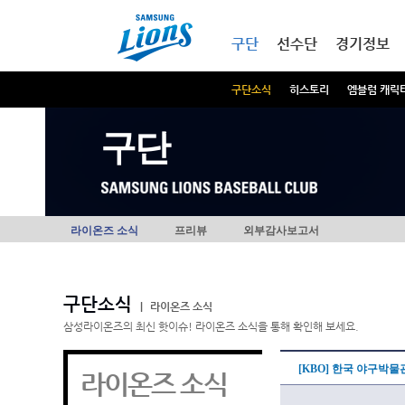
본문내용 바로가기
메인메뉴 바로가기
구단
선수단
경기정보
구단소식
히스토리
엠블럼 캐릭
구단
라이온즈 소식
프리뷰
외부감사보고서
구단소식
|
라이온즈 소식
삼성라이온즈의 최신 핫이슈! 라이온즈 소식을 통해 확인해 보세요.
[KBO] 한국 야구박물
라이온즈 소식