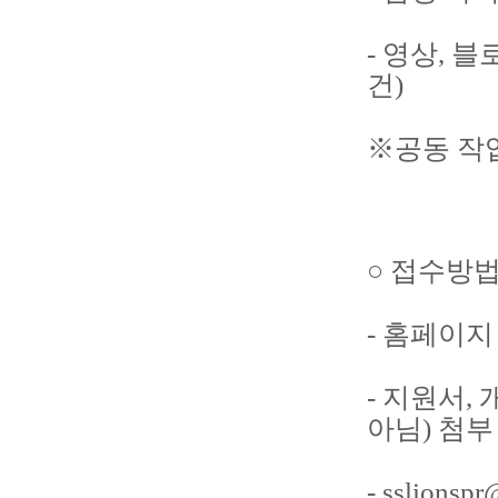
- 영상, 
건)
※공동 작
○ 접수방
- 홈페이
- 지원서
아님) 첨부
- sslions