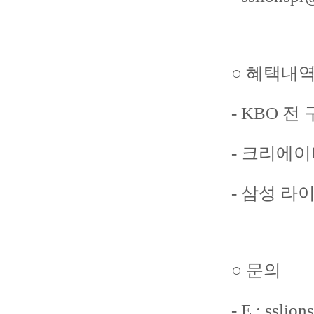
○ 혜택내
- KBO 
- 크리에이
- 삼성 라
○ 문의
- E : sslio