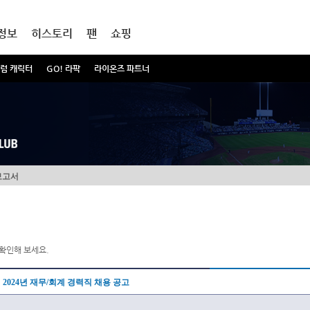
정보
히스토리
팬
쇼핑
럼 캐릭터
GO! 라팍
라이온즈 파트너
보고서
확인해 보세요.
2024년 재무/회계 경력직 채용 공고