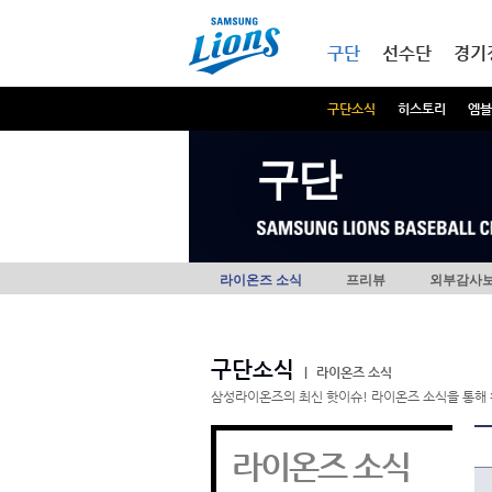
본문내용 바로가기
메인메뉴 바로가기
구단
선수단
경기
구단소식
히스토리
엠블
구단
라이온즈 소식
프리뷰
외부감사
구단소식
|
라이온즈 소식
삼성라이온즈의 최신 핫이슈! 라이온즈 소식을 통해 
라이온즈 소식