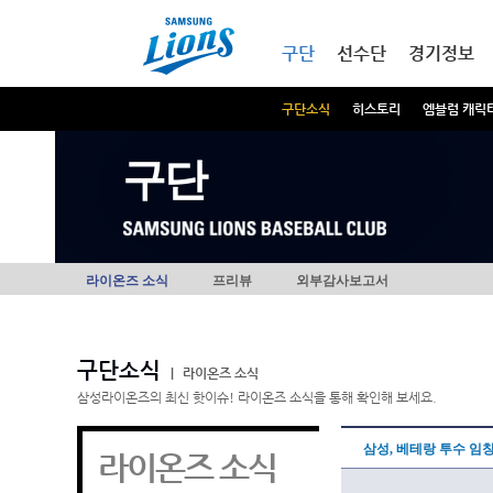
본문내용 바로가기
메인메뉴 바로가기
구단
선수단
경기정보
구단소식
히스토리
엠블럼 캐릭
구단
라이온즈 소식
프리뷰
외부감사보고서
구단소식
|
라이온즈 소식
삼성라이온즈의 최신 핫이슈! 라이온즈 소식을 통해 확인해 보세요.
삼성, 베테랑 투수 임
라이온즈 소식