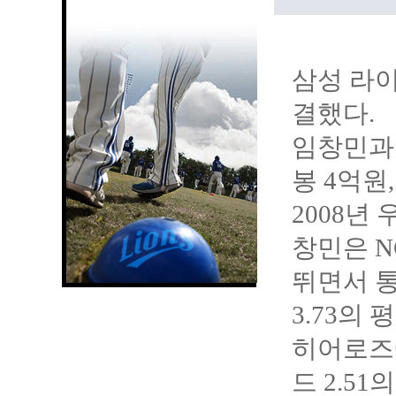
삼성 라이
결했다.
임창민과 
봉 4억원
2008
년 
창민은 N
뛰면서 통산
3.73의
히어로즈에
드 2.5