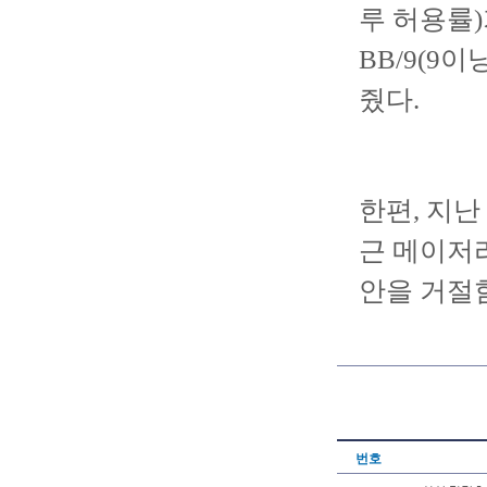
루 허용률)
BB/9(9
줬다.
한편, 지난
근 메이저
안을 거절
번호