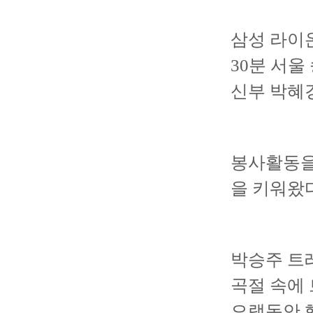
삼성 라이온
30분 서
신부 박혜
봉사활동을 
을 키워왔다
박승주 트
곡절 속에
오랫동안 