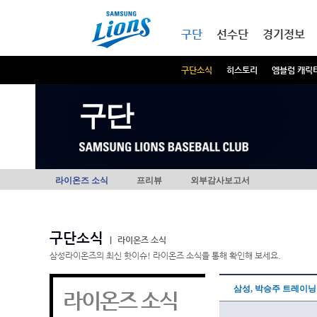
본문내용 바로가기
메인메뉴 바로가기
구단
선수단
경기정보
구단소식
히스토리
엠블럼 캐릭
구단
라이온즈 소식
프리뷰
외부감사보고서
구단소식
|
라이온즈 소식
삼성라이온즈의 최신 핫이슈! 라이온즈 소식을 통해 확인해 보세요.
삼성, 박승주 트레이닝 
라이온즈 소식