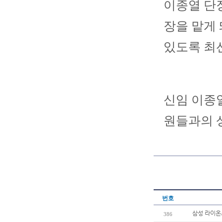
이종열 단장
장을 맡게 
있도록 최
신임 이종열
원들과의 
번호
삼성 라이온즈
386