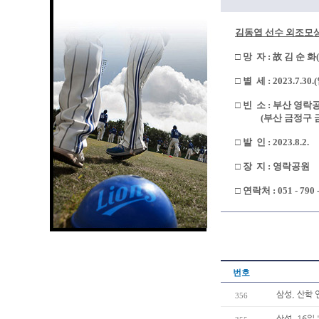
김동엽 선수 외조모
□ 망 자 : 故 김 순 화
□ 별 세 : 2023.7.30.
□ 빈 소 : 부산 영
(부산 금정구 금정
□ 발 인 : 2023.8.2.
□ 장 지 : 영락공원
□
연락처
: 051 - 790 
번호
삼성, 산학
356
삼성, 16일