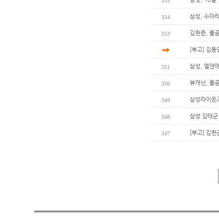
355
삼성, 수아
354
김현준, 올곧
353
[부고] 김
삼성, 엘앤
351
뷰캐넌, 올곧
350
삼성라이온즈
349
삼성 김태군
348
[부고] 김
347