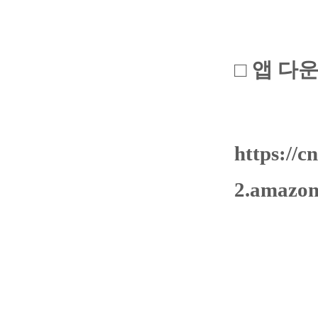
□ 앱 다
https://c
2.amazo