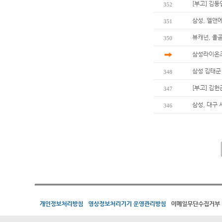
[부고] 김
352
삼성, 엘앤
351
뷰캐넌, 올곧
350
삼성라이온즈
삼성 김태군
348
[부고] 김
347
삼성, 대구 
346
개인정보처리방침
영상정보처리기기 운영관리방침
이메일무단수집거부