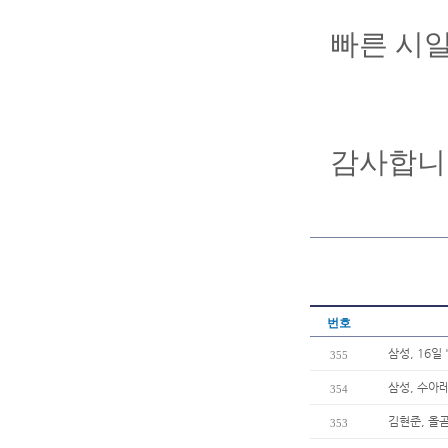
빠른 시
감사합니
번호
삼성, 16일
355
삼성, 수아
354
김현준, 올곧
353