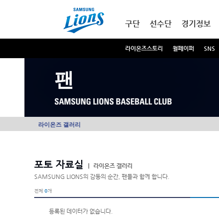
본문내용 바로가기
메인메뉴 바로가기
구단
선수단
경기정보
라이온즈스토리
월페이퍼
SNS
팬
라이온즈 갤러리
포토 자료실
|
라이온즈 갤러리
SAMSUNG LIONS의 감동의 순간, 팬들과 함께 합니다.
전체
0
개
등록된 데이터가 없습니다.