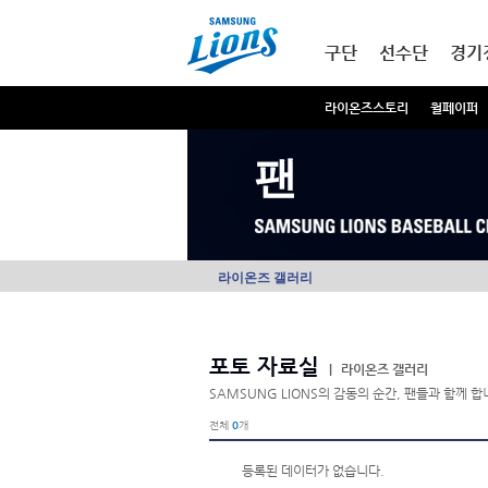
본문내용 바로가기
메인메뉴 바로가기
구단
선수단
경기
라이온즈스토리
월페이퍼
팬
라이온즈 갤러리
포토 자료실
|
라이온즈 갤러리
SAMSUNG LIONS의 감동의 순간, 팬들과 함께 합
전체
0
개
등록된 데이터가 없습니다.