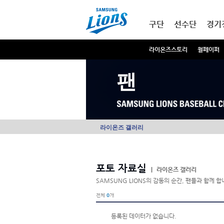
본문내용 바로가기
메인메뉴 바로가기
구단
선수단
경기
라이온즈스토리
월페이퍼
팬
라이온즈 갤러리
포토 자료실
|
라이온즈 갤러리
SAMSUNG LIONS의 감동의 순간, 팬들과 함께 합
전체
0
개
등록된 데이터가 없습니다.